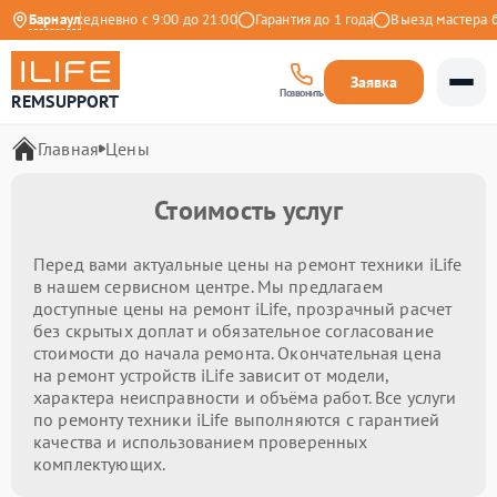
ндекс
Барнаул
Ежедневно с 9:00 до 21:00
Гарантия до 1 года
Выезд мастера бе
Заявка
Позвонить
REMSUPPORT
Главная
Цены
Стоимость услуг
Перед вами актуальные цены на ремонт техники iLife
в нашем сервисном центре. Мы предлагаем
доступные цены на ремонт iLife, прозрачный расчет
без скрытых доплат и обязательное согласование
стоимости до начала ремонта. Окончательная цена
на ремонт устройств iLife зависит от модели,
характера неисправности и объёма работ. Все услуги
по ремонту техники iLife выполняются с гарантией
качества и использованием проверенных
комплектующих.