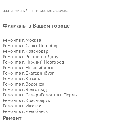
ООО "СЕРВИСНЫЙ ЦЕНТР"* 6685170650*668501001
Филиалы в Вашем городе
Ремонт в г.
Москва
Ремонт в г.
Санкт-Петербург
Ремонт в г.
Краснодар
Ремонт в г.
Ростов-на-Дону
Ремонт в г.
Нижний Новгород
Ремонт в г.
Новосибирск
Ремонт в г.
Екатеринбург
Ремонт в г.
Казань
Ремонт в г.
Воронеж
Ремонт в г.
Волгоград
Ремонт в г.
Самара
Ремонт в г.
Пермь
Ремонт в г.
Красноярск
Ремонт в г.
Ижевск
Ремонт в г.
Челябинск
Ремонт в г.
Тюмень
Ремонт в г.
Уфа
Ремонт
Ремонт в г.
Омск
Ремонт в г.
Иркутск
Ремонт в г.
Ярославль