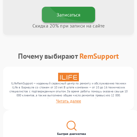
Записаться
Скидка 20% при записи на сайте
Почему выбирают
RemSupport
ILifeRemSupport — надежный сервисный центр по ремонту и обслуживанию техники
iLife в Барнауле со стажем от 10 лет. В штате компании — от 10 до 16 технических
специалистов с подтвержденным опытом. За время работы помощь оказана свыше 10
000 клиентов, а также выполнено общее число ремонтов превысило 12 000.
Ежемесячно в сервисный центр поступает более 300 устройств, включая , , . Мы
Читать далее
работаем с широким спектром неисправностей и обеспечиваем надежный результат
благодаря опыту команды.
Быстрая диагностика