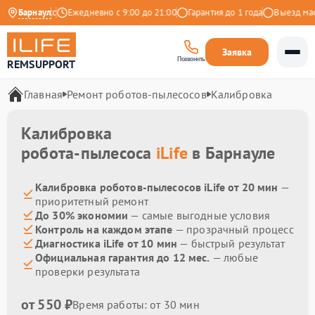
9 на Яндекс
Барнаул
Ежедневно с 9:00 до 21:00
Гарантия до 1 года
Выезд масте
Заявка
Позвонить
REMSUPPORT
Главная
Ремонт роботов-пылесосов
Калибровка
Калибровка
робота-пылесоса
iLife
в Барнауле
Калибровка роботов-пылесосов iLife от 20 мин
—
приоритетный ремонт
До 30% экономии
— самые выгодные условия
Контроль на каждом этапе
— прозрачный процесс
Диагностика iLife от 10 мин
— быстрый результат
Официальная гарантия до 12 мес.
— любые
проверки результата
от 550 ₽
Время работы: от 30 мин