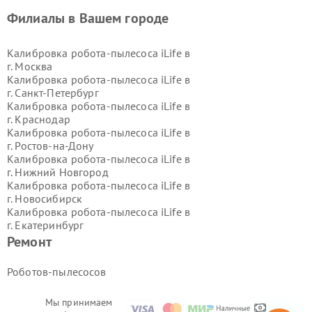
Филиалы в Вашем городе
Калибровка робота-пылесоса iLife в
г.
Москва
Калибровка робота-пылесоса iLife в
г.
Санкт-Петербург
Калибровка робота-пылесоса iLife в
г.
Краснодар
Калибровка робота-пылесоса iLife в
г.
Ростов-на-Дону
Калибровка робота-пылесоса iLife в
г.
Нижний Новгород
Калибровка робота-пылесоса iLife в
г.
Новосибирск
Калибровка робота-пылесоса iLife в
г.
Екатеринбург
Калибровка робота-пылесоса iLife в
Ремонт
г.
Казань
Калибровка робота-пылесоса iLife в
Роботов-пылесосов
г.
Воронеж
Калибровка робота-пылесоса iLife в
Мы принимаем
г.
Волгоград