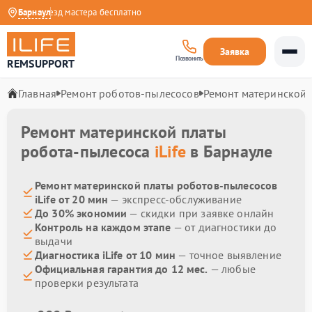
года
Барнаул
Выезд мастера бесплатно
Заявка
Позвонить
REMSUPPORT
Главная
Ремонт роботов-пылесосов
Ремонт материнской 
Ремонт материнской платы
робота-пылесоса
iLife
в Барнауле
Ремонт материнской платы роботов-пылесосов
iLife от 20 мин
— экспресс-обслуживание
До 30% экономии
— скидки при заявке онлайн
Контроль на каждом этапе
— от диагностики до
выдачи
Диагностика iLife от 10 мин
— точное выявление
Официальная гарантия до 12 мес.
— любые
проверки результата