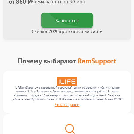
от 880 ₽
Время работы: от 30 мин
Записаться
Скидка 20% при записи на сайте
Почему выбирают
RemSupport
ILifeRemSupport — современный сервисный центр по ремонту и обслуживанию
техники iLife в Барнауле с более чем десятилетним опытом работы. В штате
компании — порядка 18 инженеров с профессиональной подготовкой. За время
работы к нам обратились более 10 000 клиентов, а также выполнено более 12 000
ремонтов. Ежемесячно в сервисный центр поступает более 300 устройств, включая , , .
Читать далее
Мы устраняем поломки любой сложности и предлагаем стабильный уровень сервиса
благодаря отлаженным процессам ремонта.