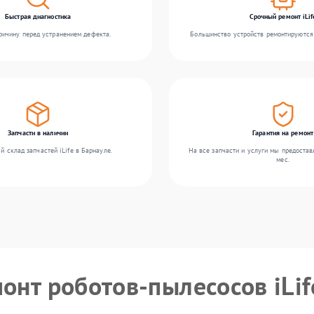
Быстрая диагностика
Срочный ремонт iLif
ичину перед устранением дефекта.
Большинство устройств ремонтируются 
Запчасти в наличии
Гарантия на ремонт
й склад запчастей iLife в Барнауле.
На все запчасти и услуги мы предостав
мес.
онт роботов-пылесосов iLif