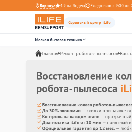
Барнаул
4.9 на Яндекс
Ежедневно с 9:00 до 
Сервисный центр iLife
REMSUPPORT
Мелкая бытовая техника
Главная
Ремонт роботов-пылесосов
Восст
Восстановление кол
робота-пылесоса
iL
Восстановление колеса роботов-пылесосов
До 30% экономии
— скидки при заявке о
Контроль на каждом этапе
— прозрачный
Диагностика iLife от 10 мин
— понятный 
Официальная гарантия до 12 мес.
— любые