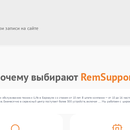
и записи на сайте
очему выбирают
RemSuppo
и обслуживанию техники iLife в Барнауле со стажем от 10 лет. В штате компании — от 10 до 16 ма
в. Ежемесячно в сервисный центр поступает более 300 устройств, включая , , . Мы работаем с шир