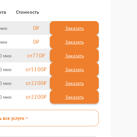
нта
Стоимость
0
Заказать
0
Заказать
770
0
1100
0
2200
0
2200
0
ь все услуги