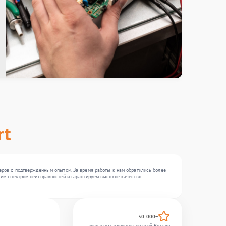
rt
стеров с подтвержденным опытом. За время работы к нам обратились более
оким спектром неисправностей и гарантируем высокое качество
50 000+
довольных клиентов по всей России