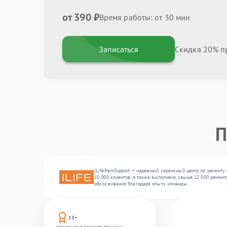
от 390 ₽
Время работы: от 30 мин
Записаться
Скидка 20% пр
П
ILifeRemSupport — надежный сервисный центр по ремонту 
10 000 клиентов, а также выполнено свыше 12 000 ремонто
обслуживания благодаря опыту команды.
13+
лет опыта в ремонте техники