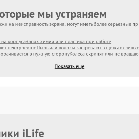
которые мы устраняем
жи на неисправность экрана, могут иметь более серьезные п
 на корпуса
Запах химии или пластика при работе
ают некорректно
Пыль или волосы застревают в щетках слишк
ворачивается в нужную сторону
Колеса скрипят или не вращаю
Показать еще
ики iLife