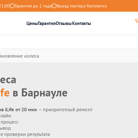
21:00
Гарантия до 1 года
Выезд мастера бесплатно
Цены
Гарантия
Отзывы
Контакты
ановление колеса
еса
ife
в Барнауле
 iLife от 20 мин
— приоритетный ремонт
нлайн
 процесс
вывод
 проверки результата