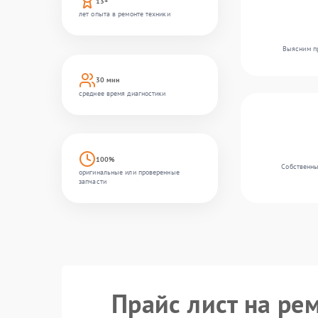
13+
лет опыта в ремонте техники
Выясним пр
30 мин
среднее время диагностики
100%
Собственны
оригинальные или проверенные
запчасти
Прайс лист на рем