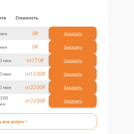
нта
Стоимость
0
Заказать
0
Заказать
770
0
1100
0
2200
0
100
2200
ь все услуги