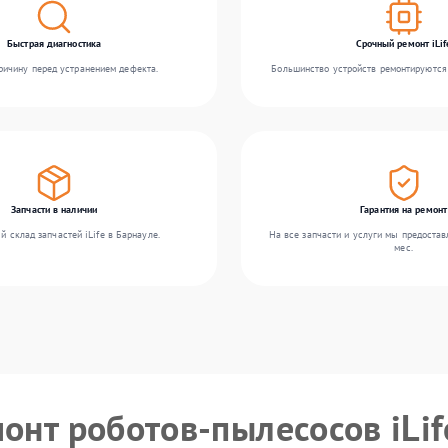
Быстрая диагностика
Срочный ремонт iLif
ичину перед устранением дефекта.
Большинство устройств ремонтируются 
Запчасти в наличии
Гарантия на ремонт
й склад запчастей iLife в Барнауле.
На все запчасти и услуги мы предостав
мес.
онт роботов-пылесосов iLif