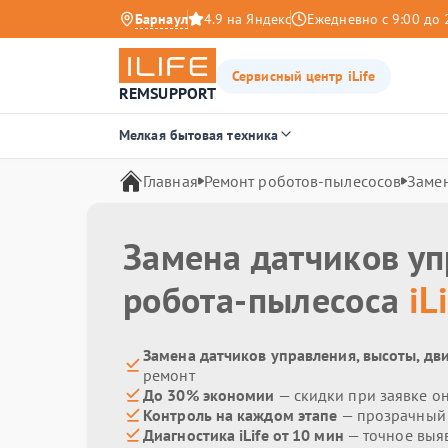
Барнаул
4.9 на Яндекс
Ежедневно с 9:00 до 
Сервисный центр iLife
REMSUPPORT
Мелкая бытовая техника
Главная
Ремонт роботов-пылесосов
Замен
Замена датчиков уп
робота-пылесоса
iL
Замена датчиков управления, высоты, дви
ремонт
До 30% экономии
— скидки при заявке о
Контроль на каждом этапе
— прозрачный
Диагностика iLife от 10 мин
— точное выя