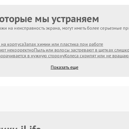
которые мы устраняем
жи на неисправность экрана, могут иметь более серьезные п
 на корпуса
Запах химии или пластика при работе
ают некорректно
Пыль или волосы застревают в щетках слишк
ворачивается в нужную сторону
Колеса скрипят или не вращаю
Показать еще