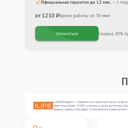
Официальная гарантия до 12 мес.
— с по
от 1210 ₽
Время работы: от 30 мин
Записаться
Скидка 20% пр
П
ILifeRemSupport — современный сервисный центр по ремон
обратились более 10 000 клиентов, а также выполнено свы
уровень сервиса благодаря использованию современного 