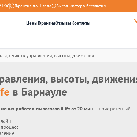
21:00
Гарантия до 1 года
Выезд мастера бесплатно
Цены
Гарантия
Отзывы
Контакты
а датчиков управления, высоты, движения
равления, высоты, движени
ife
в Барнауле
жения роботов-пылесосов iLife от 20 мин
— приоритетный
нлайн
 процесс
вление